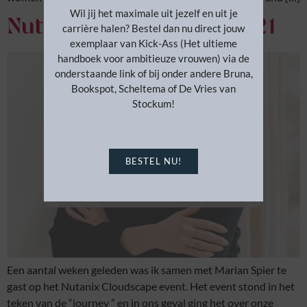
Wil jij het maximale uit jezelf en uit je
Nutanix Cloudscape 2021
carrière halen? Bestel dan nu direct jouw
exemplaar van Kick-Ass (Het ultieme
handboek voor ambitieuze vrouwen) via de
onderstaande link of bij onder andere Bruna,
Bookspot, Scheltema of De Vries van
Stockum!
BESTEL NU!
Een aantal weken geleden was ik samen met Marian Spier te
gast op het Nutanix Cloudscape event. Het event stond in het
teken van de “journey ” en in ons geval ging het over onze